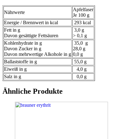
Apfelfaser
Nährwerte
Je 100 g
Energie / Brennwert in kcal
293 kcal
Fett in g
3,0 g
Davon gesättigte Fettsäuren
> 0,1 g
Kohlenhydrate in g
35,0 g
Davon Zucker in g
28,0 g
Davon mehrwertige Alkohole in g
0,0 g
Ballaststoffe in g
55,0 g
Eiweiß in g
4,0 g
Salz in g
0,0 g
Ähnliche Produkte