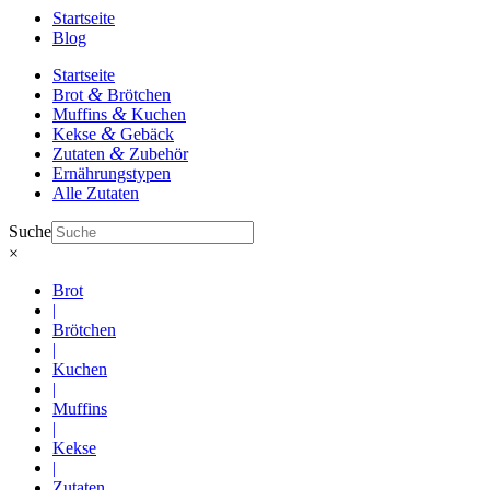
Startseite
Blog
Startseite
&
Brot
Brötchen
&
Muffins
Kuchen
&
Kekse
Gebäck
&
Zutaten
Zubehör
Ernährungstypen
Alle Zutaten
Suche
×
Brot
|
Brötchen
|
Kuchen
|
Muffins
|
Kekse
|
Zutaten