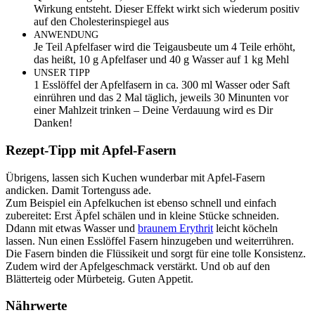
Wirkung entsteht. Dieser Effekt wirkt sich wiederum positiv
auf den Cholesterinspiegel aus
ANWENDUNG
Je Teil Apfelfaser wird die Teigausbeute um 4 Teile erhöht,
das heißt, 10 g Apfelfaser und 40 g Wasser auf 1 kg Mehl
UNSER
TIPP
1 Esslöffel der Apfelfasern in ca. 300 ml Wasser oder Saft
einrühren und das 2 Mal täglich, jeweils 30 Minunten vor
einer Mahlzeit trinken – Deine Verdauung wird es Dir
Danken!
Rezept-Tipp mit Apfel-Fasern
Übrigens, lassen sich Kuchen wunderbar mit Apfel-Fasern
andicken. Damit Tortenguss ade.
Zum Beispiel ein Apfelkuchen ist ebenso schnell und einfach
zubereitet: Erst Äpfel schälen und in kleine Stücke schneiden.
Ddann mit etwas Wasser und
braunem Erythrit
leicht köcheln
lassen. Nun einen Esslöffel Fasern hinzugeben und weiterrühren.
Die Fasern binden die Flüssikeit und sorgt für eine tolle Konsistenz.
Zudem wird der Apfelgeschmack verstärkt. Und ob auf den
Blätterteig oder Mürbeteig. Guten Appetit.
Nährwerte