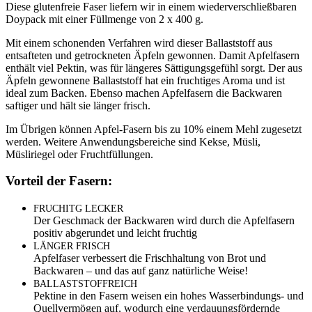
Diese glutenfreie Faser liefern wir in einem wiederverschließbaren
Doypack mit einer Füllmenge von 2 x 400 g.
Mit einem schonenden Verfahren wird dieser Ballaststoff aus
entsafteten und getrockneten Äpfeln gewonnen. Damit Apfelfasern
enthält viel Pektin, was für längeres Sättigungsgefühl sorgt. Der aus
Äpfeln gewonnene Ballaststoff hat ein fruchtiges Aroma und ist
ideal zum Backen. Ebenso machen Apfelfasern die Backwaren
saftiger und hält sie länger frisch.
Im Übrigen können Apfel-Fasern bis zu 10% einem Mehl zugesetzt
werden. Weitere Anwendungsbereiche sind Kekse, Müsli,
Müsliriegel oder Fruchtfüllungen.
Vorteil der Fasern:
FRUCHITG
LECKER
Der Geschmack der Backwaren wird durch die Apfelfasern
positiv abgerundet und leicht fruchtig
LÄNGER
FRISCH
Apfelfaser verbessert die Frischhaltung von Brot und
Backwaren – und das auf ganz natürliche Weise!
BALLASTSTOFFREICH
Pektine in den Fasern weisen ein hohes Wasserbindungs- und
Quellvermögen auf, wodurch eine verdauungsfördernde