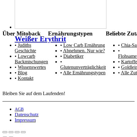
Über Mitoback
Ernährungstypen
Beliebte Zut
Weißer Erythrit
Judiths
Low Carb Ernährung
Chia-S
Geschichte
Abnehmen. Nur wie?
Lowcarb
Diabetiker
Flohsame
Backmischungen
Kartoffe
Wissenswertes
Glutenunverträglichkeit
Goldlei
Blog
Alle Ernährungstypen
Alle Zut
Kontakt
Bleiben Sie auf dem Laufenden!
AGB
Datenschutz
Impressum