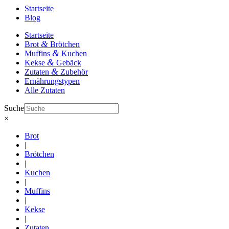
Startseite
Blog
Startseite
&
Brot
Brötchen
&
Muffins
Kuchen
&
Kekse
Gebäck
&
Zutaten
Zubehör
Ernährungstypen
Alle Zutaten
Suche
×
Brot
|
Brötchen
|
Kuchen
|
Muffins
|
Kekse
|
Zutaten