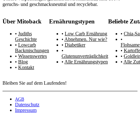
geruchs- und geschmacksneutral und recyclebar.
Über Mitoback
Ernährungstypen
Beliebte Zut
Judiths
Low Carb Ernährung
Chia-S
Geschichte
Abnehmen. Nur wie?
Lowcarb
Diabetiker
Flohsame
Backmischungen
Kartoffe
Wissenswertes
Glutenunverträglichkeit
Goldlei
Blog
Alle Ernährungstypen
Alle Zut
Kontakt
Bleiben Sie auf dem Laufenden!
AGB
Datenschutz
Impressum