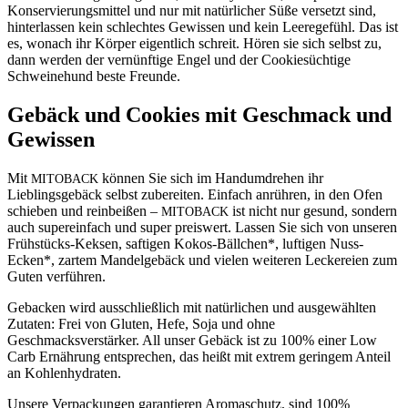
Konservierungsmittel und nur mit natürlicher Süße versetzt sind,
hinterlassen kein schlechtes Gewissen und kein Leeregefühl. Das ist
es, wonach ihr Körper eigentlich schreit. Hören sie sich selbst zu,
dann werden der vernünftige Engel und der Cookiesüchtige
Schweinehund beste Freunde.
Gebäck und Cookies mit Geschmack und
Gewissen
Mit
können Sie sich im Handumdrehen ihr
MITOBACK
Lieblingsgebäck selbst zubereiten. Einfach anrühren, in den Ofen
schieben und reinbeißen –
ist nicht nur gesund, sondern
MITOBACK
auch supereinfach und super preiswert. Lassen Sie sich von unseren
Frühstücks-Keksen, saftigen Kokos-Bällchen*, luftigen Nuss-
Ecken*, zartem Mandelgebäck und vielen weiteren Leckereien zum
Guten verführen.
Gebacken wird ausschließlich mit natürlichen und ausgewählten
Zutaten: Frei von Gluten, Hefe, Soja und ohne
Geschmacksverstärker. All unser Gebäck ist zu 100% einer Low
Carb Ernährung entsprechen, das heißt mit extrem geringem Anteil
an Kohlenhydraten.
Unsere Verpackungen garantieren Aromaschutz, sind 100%