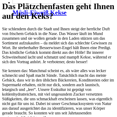
Das Plätzchenfasten geht Ihnen
Müsli-Eiweiß Kekse
auf den Keks?
Sie schlendern durch die Stadt und Ihnen steigt der herrliche Duft
von frischem Gebäck in die Nase. Das Wasser läuft im Mund
zusammen und sie wollen gerade in den Laden stürzen um das
Sortiment aufzukaufen – da meldet sich das schlechte Gewissen zu
Wort. Ihr streberhafter Besserwisser-Engel hält Ihnen eine Predigt.
Das köstliche Gebäck kommt direkt aus der Hölle! Ihr innerer
Schweinehund lacht und schmatzt und mampft Kekse, während er
sich den Vortrag anhört. Je verbotener, desto besser!
Sie kennen das: Manchmal scheint es, als wäre alles was lecker
schmeckt und Spaß macht Sünde. Tatsächlich macht das meiste
Gebäck, dass wir in den üblichen Bäckereien, Konditoreien oder im
Supermarkt erhalten, nicht nur dick, sondern auch launisch,
letargisch und „leer“. Unsere Esskultur ist geprägt von
kohlenhydratreichen, mit viel ungesundem Zucker versetzten
Süßigkeiten, die uns schmackhaft erscheinen lassen, was eigentlich
nicht gut für uns ist. Dabei ist unser Geschmackssystem von Natur
aus darauf ausgerichtet das zu identifizieren, was unser Körper
gerade braucht. So konnten wir uns seit Jahrtausenden