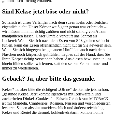
„automatisch“ richtig ernähren.
Sind Kekse jetzt böse oder nicht?
So falsch ist unser Verlangen nach dem süßen Keks oder Teilchen
eigentlich nicht. Unser Körper weiß ganz genau was er braucht –
wir müssen ihm nur richtig zuhören und nicht ständig von Außen
manipulieren lassen. Unser Umfeld verkauft uns Schrott als
Leckerei: Wenn Sie sich nach dem Essen von Süßigkeiten schlecht
fühlen, kann das Essen offensichtlich nicht gut für Sie gewesen sein.
Wenn Sie sich hingegen bei genauem Hinfühlen auch nach dem
Naschen noch körperlich gut fühlen, liegt es auf der Hand, dass Sie
Ihren Körper richtig verstanden haben. Aus diesen bewussten in uns
hinein fühlen sollten wir lernen, statt den selben Fehler immer und
immer zu wiederholen.
Gebäck? Ja, aber bitte das gesunde.
Kekse? Ja, aber bitte die richtigen! „Oh ne“ denken sie jetzt schon,
„gesunde Kekse. Jetzt kommt irgendwas mit Reiswaffeln und
zuckerfreien Dinkel ‑Cookies.“ – Falsch: Gebäck von
MITOBACK
ist mit Mandeln, Cranberries, Rosinen, Nüssen und verschiedensten
leckeren Saaten absolut unwiderstehlich und äußerst reichhaltig.
Kekse und Riegel die gesund, kohlenhydratarm, komplett ohne