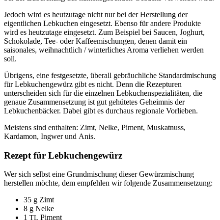
Jedoch wird es heutzutage nicht nur bei der Herstellung der
eigentlichen Lebkuchen eingesetzt. Ebenso für andere Produkte
wird es heutzutage eingesetzt. Zum Beispiel bei Saucen, Joghurt,
Schokolade, Tee- oder Kaffeemischungen, denen damit ein
saisonales, weihnachtlich / winterliches Aroma verliehen werden
soll.
Übrigens, eine festgesetzte, überall gebräuchliche Standardmischung
für Lebkuchengewürz gibt es nicht. Denn die Rezepturen
unterscheiden sich für die einzelnen Lebkuchenspezialitäten, die
genaue Zusammensetzung ist gut gehütetes Geheimnis der
Lebkuchenbäcker. Dabei gibt es durchaus regionale Vorlieben.
Meistens sind enthalten: Zimt, Nelke, Piment, Muskatnuss,
Kardamon, Ingwer und Anis.
Rezept für Lebkuchengewürz
Wer sich selbst eine Grundmischung dieser Gewürzmischung
herstellen möchte, dem empfehlen wir folgende Zusammensetzung:
35
g
Zimt
8
g
Nelke
1
Piment
TL