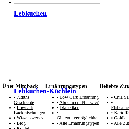
Lebkuchen
Über Mitoback
Ernährungstypen
Beliebte Zut
Lebkuchen-Küchlein
Judiths
Low Carb Ernährung
Chia-S
Geschichte
Abnehmen. Nur wie?
Lowcarb
Diabetiker
Flohsame
Backmischungen
Kartoffe
Wissenswertes
Glutenunverträglichkeit
Goldlei
Blog
Alle Ernährungstypen
Alle Zut
Kontakt