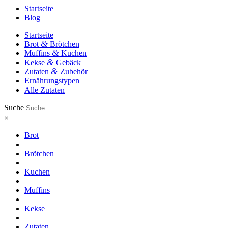
Startseite
Blog
Startseite
&
Brot
Brötchen
&
Muffins
Kuchen
&
Kekse
Gebäck
&
Zutaten
Zubehör
Ernährungstypen
Alle Zutaten
Suche
×
Brot
|
Brötchen
|
Kuchen
|
Muffins
|
Kekse
|
Zutaten