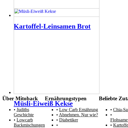
Kartoffel-Leinsamen Brot
Über Mitoback
Ernährungstypen
Beliebte Zut
Müsli-Eiweiß Kekse
Judiths
Low Carb Ernährung
Chia-S
Geschichte
Abnehmen. Nur wie?
Lowcarb
Diabetiker
Flohsame
Backmischungen
Kartoffe