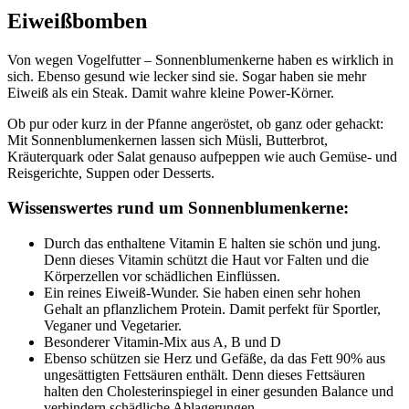
Eiweißbomben
Von wegen Vogelfutter – Sonnenblumenkerne haben es wirklich in
sich. Ebenso gesund wie lecker sind sie. Sogar haben sie mehr
Eiweiß als ein Steak. Damit wahre kleine Power-Körner.
Ob pur oder kurz in der Pfanne angeröstet, ob ganz oder gehackt:
Mit Sonnenblumenkernen lassen sich Müsli, Butterbrot,
Kräuterquark oder Salat genauso aufpeppen wie auch Gemüse- und
Reisgerichte, Suppen oder Desserts.
Wissenswertes rund um Sonnenblumenkerne:
Durch das enthaltene Vitamin E halten sie schön und jung.
Denn dieses Vitamin schützt die Haut vor Falten und die
Körperzellen vor schädlichen Einflüssen.
Ein reines Eiweiß-Wunder. Sie haben einen sehr hohen
Gehalt an pflanzlichem Protein. Damit perfekt für Sportler,
Veganer und Vegetarier.
Besonderer Vitamin-Mix aus A, B und D
Ebenso schützen sie Herz und Gefäße, da das Fett 90% aus
ungesättigten Fettsäuren enthält. Denn dieses Fettsäuren
halten den Cholesterinspiegel in einer gesunden Balance und
verhindern schädliche Ablagerungen.