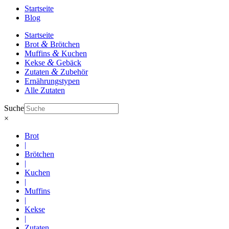
Startseite
Blog
Startseite
&
Brot
Brötchen
&
Muffins
Kuchen
&
Kekse
Gebäck
&
Zutaten
Zubehör
Ernährungstypen
Alle Zutaten
Suche
×
Brot
|
Brötchen
|
Kuchen
|
Muffins
|
Kekse
|
Zutaten