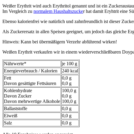
Weißer Erythrit wird auch Erythritol genannt und ist ein Zuckeraustau
Im Vergleich zu
normalem Haushaltszucke
r hat damit Eryhtrit eine 
Ebenso kalorienfrei wie natürlich und zahnfreundlich ist dieser Zucker
Als Zuckerersatz in allen Speisen geeignet, um jedoch das gleiche 
Hinweis: Kann bei übermäßigem Verzehr abführend wirken!
Weißen Erythrit verkaufen wir in einem wiederverschließbaren Doyp
Nährwerte*
je 100 g
Energieverbrauch / Kalorien
240 kcal
Fett
0,0 g
Davon gesättigte Fettsäuren
0,0 g
Kohlenhydrate
100,0 g
Davon Zucker
0,0 g
Davon mehrwertige Alkohole
100,0 g
Ballaststoffe
0,0 g
Eiweiß
0,0 g
Salz
0,0 g