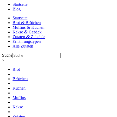
Startseite
Blog
Startseite
&
Brot
Brötchen
&
Muffins
Kuchen
&
Kekse
Gebäck
&
Zutaten
Zubehör
Ernährungstypen
Alle Zutaten
Suche
×
Brot
|
Brötchen
|
Kuchen
|
Muffins
|
Kekse
|
Zutaten