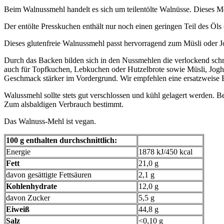
Beim Walnussmehl handelt es sich um teilentölte Walnüsse. Dieses Mehl
Der entölte Presskuchen enthält nur noch einen geringen Teil des Öls 
Dieses glutenfreie Walnussmehl passt hervorragend zum Müsli oder J
Durch das Backen bilden sich in den Nussmehlen die verlockend sc
auch für Topfkuchen, Lebkuchen oder Hutzelbrote sowie Müsli, Joghur
Geschmack stärker im Vordergrund. Wir empfehlen eine ersatzweise 
Walussmehl sollte stets gut verschlossen und kühl gelagert werden.
Zum alsbaldigen Verbrauch bestimmt.
Das Walnuss-Mehl ist vegan.
100 g enthalten durchschnittlich:
Energie
1878 kJ/450 kcal
Fett
21,0 g
davon gesättigte Fettsäuren
2,1 g
Kohlenhydrate
12,0 g
davon Zucker
5,5 g
Eiweiß
44,8 g
Salz
<0,10 g