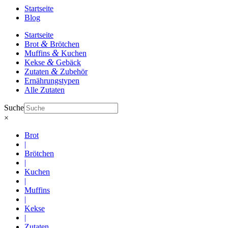
Startseite
Blog
Startseite
&
Brot
Brötchen
&
Muffins
Kuchen
&
Kekse
Gebäck
&
Zutaten
Zubehör
Ernährungstypen
Alle Zutaten
Suche
×
Brot
|
Brötchen
|
Kuchen
|
Muffins
|
Kekse
|
Zutaten