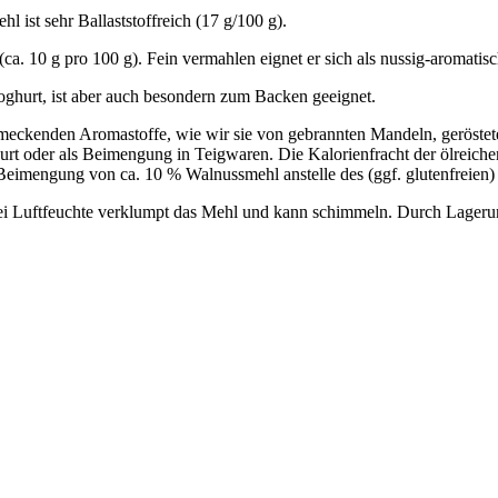
 ist sehr Ballaststoffreich (17 g/100 g).
(ca. 10 g pro 100 g). Fein vermahlen eignet er sich als nussig-aromatis
oghurt, ist aber auch besondern zum Backen geeignet.
hmeckenden Aromastoffe, wie wir sie von gebrannten Mandeln, geröst
t oder als Beimengung in Teigwaren. Die Kalorienfracht der ölreichen
Beimengung von ca. 10 % Walnussmehl anstelle des (ggf. glutenfreien
 Bei Luftfeuchte verklumpt das Mehl und kann schimmeln. Durch Lagerun