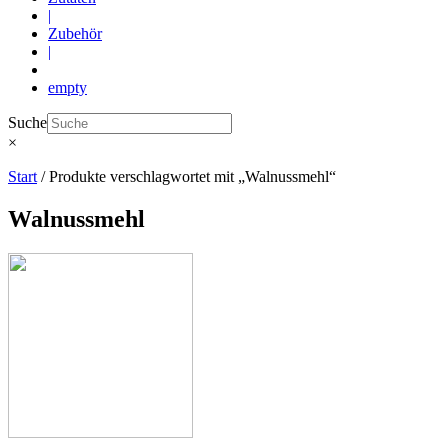
|
Zubehör
|
empty
Suche
×
Start
/ Produkte verschlagwortet mit „Walnussmehl“
Walnussmehl