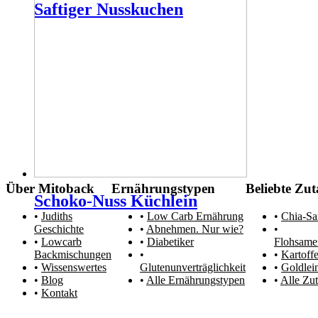
Saftiger Nusskuchen
Über Mitoback
Ernährungstypen
Beliebte Zut
Schoko-Nuss Küchlein
Judiths
Low Carb Ernährung
Chia-S
Geschichte
Abnehmen. Nur wie?
Lowcarb
Diabetiker
Flohsame
Backmischungen
Kartoffe
Wissenswertes
Glutenunverträglichkeit
Goldlei
Blog
Alle Ernährungstypen
Alle Zut
Kontakt