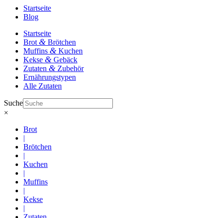
Startseite
Blog
Startseite
&
Brot
Brötchen
&
Muffins
Kuchen
&
Kekse
Gebäck
&
Zutaten
Zubehör
Ernährungstypen
Alle Zutaten
Suche
×
Brot
|
Brötchen
|
Kuchen
|
Muffins
|
Kekse
|
Zutaten