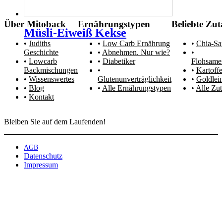
Über Mitoback
Ernährungstypen
Beliebte Zut
Müsli-Eiweiß Kekse
Judiths
Low Carb Ernährung
Chia-S
Geschichte
Abnehmen. Nur wie?
Lowcarb
Diabetiker
Flohsame
Backmischungen
Kartoffe
Wissenswertes
Glutenunverträglichkeit
Goldlei
Blog
Alle Ernährungstypen
Alle Zut
Kontakt
Bleiben Sie auf dem Laufenden!
AGB
Datenschutz
Impressum