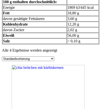
100 g enthalten durchschnittlich:
Energie
1869 kJ/445 kcal
Fett
18,80 g
davon gesättigte Fettsäuren
3,60 g
Kohlenhydrate
12,20 g
davon Zucker
2,02 g
Eiweiß
56,00 g
Salz
< 0,10 g
Alle 4 Ergebnisse werden angezeigt