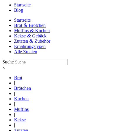
Startseite
Blog
Startseite
&
Brot
Brötchen
&
Muffins
Kuchen
&
Kekse
Gebäck
&
Zutaten
Zubehör
Ernährungstypen
Alle Zutaten
Suche
×
Brot
|
Brötchen
|
Kuchen
|
Muffins
|
Kekse
|
Zutaten