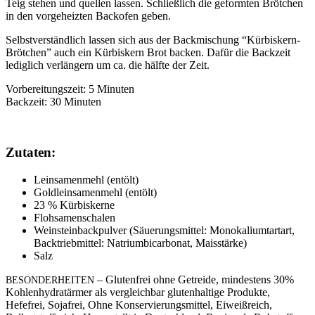
Teig stehen und quellen lassen. Schließlich die geformten Brötchen
in den vorgeheizten Backofen geben.
Selbstverständlich lassen sich aus der Backmischung “Kürbiskern-
Brötchen” auch ein Kürbiskern Brot backen. Dafür die Backzeit
lediglich verlängern um ca. die hälfte der Zeit.
Vorbereitungszeit: 5 Minuten
Backzeit: 30 Minuten
Zutaten:
Leinsamenmehl (entölt)
Goldleinsamenmehl (entölt)
23 % Kürbiskerne
Flohsamenschalen
Weinsteinbackpulver (Säuerungsmittel: Monokaliumtartart,
Backtriebmittel: Natriumbicarbonat, Maisstärke)
Salz
– Glutenfrei ohne Getreide, mindestens 30%
BESONDERHEITEN
Kohlenhydratärmer als vergleichbar glutenhaltige Produkte,
Hefefrei, Sojafrei, Ohne Konservierungsmittel, Eiweißreich,