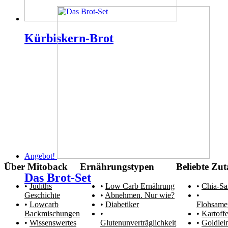
Kürbiskern-Brot
Angebot!
Über Mitoback
Ernährungstypen
Beliebte Zut
Das Brot-Set
Judiths
Low Carb Ernährung
Chia-S
Geschichte
Abnehmen. Nur wie?
Lowcarb
Diabetiker
Flohsame
Backmischungen
Kartoffe
Wissenswertes
Glutenunverträglichkeit
Goldlei