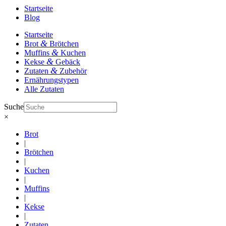
Startseite
Blog
Startseite
&
Brot
Brötchen
&
Muffins
Kuchen
&
Kekse
Gebäck
&
Zutaten
Zubehör
Ernährungstypen
Alle Zutaten
Suche
×
Brot
|
Brötchen
|
Kuchen
|
Muffins
|
Kekse
|
Zutaten