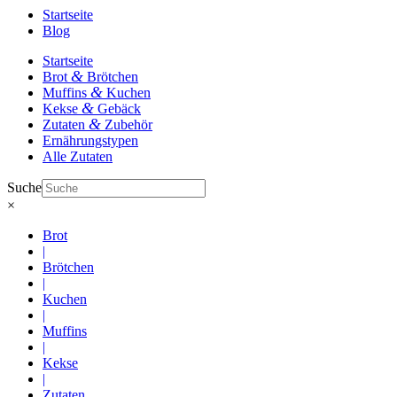
Startseite
Blog
Startseite
&
Brot
Brötchen
&
Muffins
Kuchen
&
Kekse
Gebäck
&
Zutaten
Zubehör
Ernährungstypen
Alle Zutaten
Suche
×
Brot
|
Brötchen
|
Kuchen
|
Muffins
|
Kekse
|
Zutaten