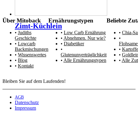
Über Mitoback
Ernährungstypen
Beliebte Zut
Zimt-Küchlein
Judiths
Low Carb Ernährung
Chia-S
Geschichte
Abnehmen. Nur wie?
Lowcarb
Diabetiker
Flohsame
Backmischungen
Kartoffe
Wissenswertes
Glutenunverträglichkeit
Goldlei
Blog
Alle Ernährungstypen
Alle Zut
Kontakt
Bleiben Sie auf dem Laufenden!
AGB
Datenschutz
Impressum